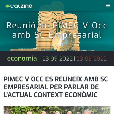
notícies
Reunió de PIMEC V Occ
últimes notícies
amb SC Empresarial
revistes pdf
activitats
anunciants
agenda
economia
23-09-2022
|
23-09-2022
subscripció
cultura
d'interès
economia
PIMEC V OCC ES REUNEIX AMB SC
EMPRESARIAL PER PARLAR DE
empresa
contacte
L'ACTUAL CONTEXT ECONÒMIC
entrevista
farmàcies
telèfons
esports