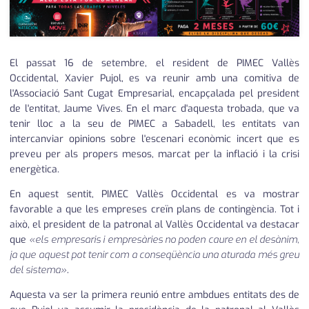
El passat 16 de setembre, el resident de PIMEC Vallès
Occidental, Xavier Pujol, es va reunir amb una comitiva de
l'Associació Sant Cugat Empresarial, encapçalada pel president
de l'entitat, Jaume Vives. En el marc d'aquesta trobada, que va
tenir lloc a la seu de PIMEC a Sabadell, les entitats van
intercanviar opinions sobre l'escenari econòmic incert que es
preveu per als propers mesos, marcat per la inflació i la crisi
energètica.
En aquest sentit, PIMEC Vallès Occidental es va mostrar
favorable a que les empreses creïn plans de contingència. Tot i
això, el president de la patronal al Vallès Occidental va destacar
que
«els empresaris i empresàries no poden caure en el desànim,
ja que aquest pot tenir com a conseqüència una aturada més greu
del sistema»
.
Aquesta va ser la primera reunió entre ambdues entitats des de