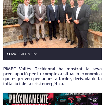
medi ambient
calendari
opinió
política
promo serveis
reportatge
salut
Foto:
PIMEC V Occ
serveis
PIMEC Vallès Occidental ha mostrat la seva
preocupació per la complexa situació econòmica
societat
que es preveu per aquesta tardor, derivada de la
inflació i de la crisi energètica.
successos
urbanisme
×
editorial