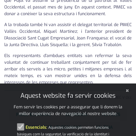
que Pujol va assumir la presidència de la patronal al Vallès
Occidental, el passat mes de juny. En aquest context, PIMEC va
donar a conèixer la seva estructura i funcionament.
A la trobada també hi van assistir el delegat territorial de PIMEC
Vallès Occidental, Miquel Martínez; i l'anterior president de
l'Associació Sant Cugat Empresarial, Joan Franquesa; el vocal de
la Junta Directiva, Lluís Sisquella; i la gerent, Sílvia Trabalón.
Els representants d'ambdues entitats van refermar la seva
voluntat de continuar treballant conjuntament per tal de fer
arribar els serveis a les micro, petites i mitjanes empreses i, al
mateix temps, es van mostrar unides en la defensa dels
interessos de les empreses que representen.
×
Aquest website fa servir cookies
JMP
18
•
09
•
2022
|
Font:
Aj PIMEC V Occ
Fem servir les cookies per a assegurar que li donem la
millor experiència de navegació al nostre website.
PIMEC ECONÒMIC
ECONOMIA
NOTÍCIES
PALAU-SOLITÀ I PLEGAMANS
L'ALZINA
Essencials:
Aquestes cookies permeten funcions
bàsiques com la seguretat, la verificació de la identitat i