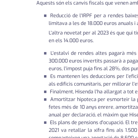
Aquests són els canvis fiscals que venen amb
Reducció de l'IRPF per a rendes baixe
limitava a les de 18.000 euros anuals i 
L'altra novetat per al 2023 és que qui t
en els 14.000 euros.
L'estalvi de rendes altes pagarà més i
300.000 euros invertits passarà a pagar
euros, l'impost puja fins al 28%, dos pu
Es mantenen les deduccions per l'efici
als edificis comunitaris, per millorar l'e
Finalment, Hisenda l'ha allargat a tot 
Amortitzar hipoteca per esmorteir la p
fetes més de 10 anys enrere, amortitzar
anual per declaració, el màxim que Hi
Els plans de pensions d'ocupació. El tr
2021 va retallar la xifra fins als 1.5
comparteixen una aportació de 8.500 eur