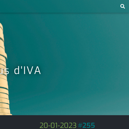
us d'IVA
20-01-2023
#
255