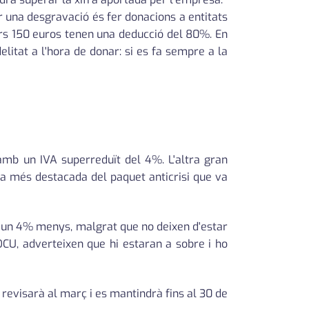
r una desgravació és fer donacions a entitats
mers 150 euros tenen una deducció del 80%. En
litat a l'hora de donar: si es fa sempre a la
t amb un IVA superreduït del 4%. L'altra gran
ura més destacada del paquet anticrisi que va
r un 4% menys, malgrat que no deixen d'estar
CU, adverteixen que hi estaran a sobre i ho
 revisarà al març i es mantindrà fins al 30 de