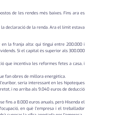
postos de les rendes més baixes. Fins ara es
 la declaració de la renda. Ara el límit estava
en la franja alta: qui tingui entre 200.000 i
idends. Si el capital és superior als 300.000
ió que incentiva les reformes fetes a casa, i
que fan obres de millora energètica.
l'euribor, seria interessant en les hipoteques
retot, i no arriba als 9.040 euros de deducció
-se fins a 8.000 euros anuals, però Hisenda el
d'ocupació, en què l'empresa i el treballador
drà superar la xifra aportada per l'empresa.