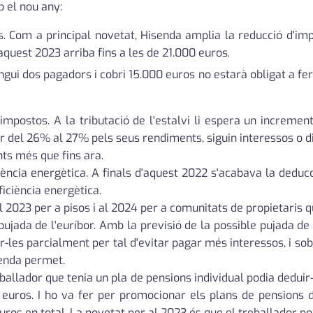
 el nou any:
s. Com a principal novetat, Hisenda amplia la reducció d'im
aquest 2023 arriba fins a les de 21.000 euros.
ingui dos pagadors i cobri 15.000 euros no estarà obligat a fer
mpostos. A la tributació de l'estalvi li espera un increment 
 del 26% al 27% pels seus rendiments, siguin interessos o div
nts més que fins ara.
ència energètica. A finals d'aquest 2022 s'acabava la deducc
ficiència energètica.
el 2023 per a pisos i al 2024 per a comunitats de propietaris 
ujada de l'euríbor. Amb la previsió de la possible pujada de 
-les parcialment per tal d'evitar pagar més interessos, i sob
senda permet.
eballador que tenia un pla de pensions individual podia deduir
00 euros. I ho va fer per promocionar els plans de pensions 
os en total. La novetat per al 2023 és que el treballador po