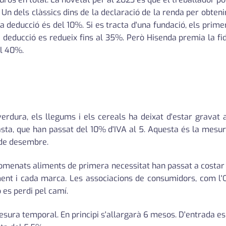
n dels clàssics dins de la declaració de la renda per obteni
 la deducció és del 10%. Si es tracta d'una fundació, els pri
 deducció es redueix fins al 35%. Però Hisenda premia la fide
al 40%.
 la verdura, els llegums i els cereals ha deixat d'estar grava
 pasta, que han passat del 10% d'IVA al 5. Aquesta és la mes
 de desembre.
nomenats aliments de primera necessitat han passat a costa
ent i cada marca. Les associacions de consumidors, com l'O
 es perdi pel camí.
esura temporal. En principi s'allargarà 6 mesos. D'entrada es