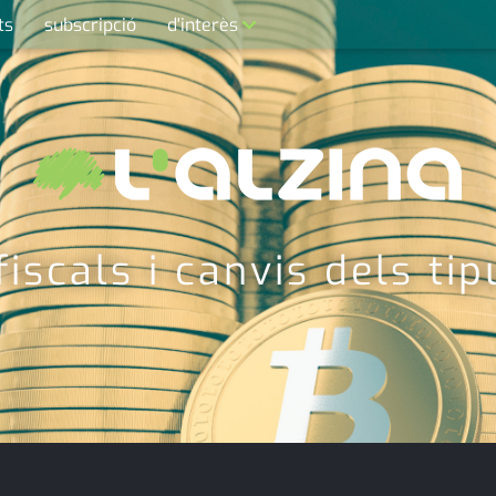
ts
subscripció
d'interès
contacte
farmàcies
telèfons
calendari
fiscals i canvis dels tip