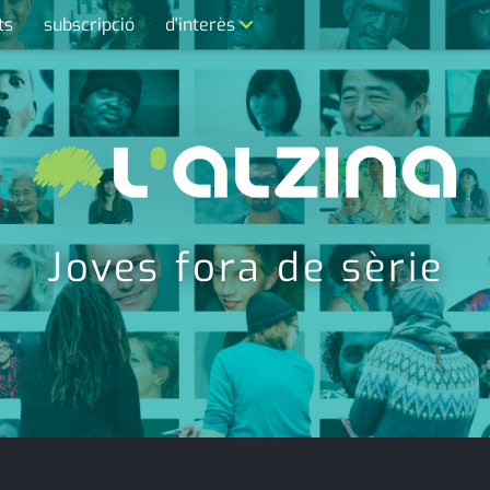
ts
subscripció
d'interès
contacte
farmàcies
telèfons
calendari
Joves fora de sèrie