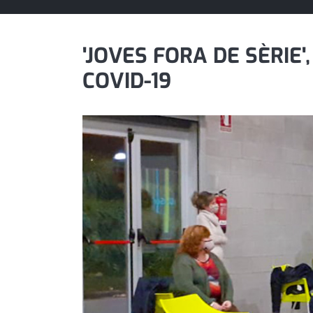
política
promo serveis
'JOVES FORA DE SÈRIE
COVID-19
reportatge
salut
serveis
societat
successos
urbanisme
editorial