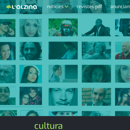
notícies
revistes pdf
anuncian
últimes notícies
activitats
agenda
cultura
economia
empresa
entrevista
esports
medi ambient
cultura
opinió