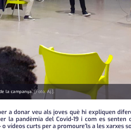
ó de la campanya.
[Foto: Aj.].
er a donar veu als joves què hi expliquen difer
er la pandèmia del Covid-19 i com es senten c
 o vídeos curts per a promoure’ls a les xarxes so