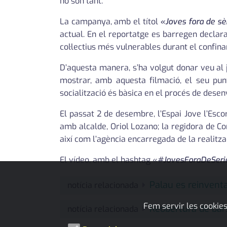
ho són tant.
La campanya, amb el títol
«Joves fora de sè
actual. En el reportatge es barregen declara
col·lectius més vulnerables durant el confina
D’aquesta manera, s’ha volgut donar veu al 
mostrar, amb aquesta filmació, el seu pun
socialització és bàsica en el procés de dese
El passat 2 de desembre, l’Espai Jove l’Esco
amb alcalde, Oriol Lozano; la regidora de Com
així com l’agència encarregada de la realitza
El vídeo, amb el hashtag «
#JovesForaDeSeri
Palau es reinventa
notícia relacionada
Fem servir les cookies
Reobertura de bars
notícia relacionada