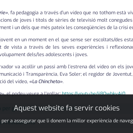
rie»
, fa pedagogia a través d’un vídeo que no tothom està viv
cions de joves i títols de sèries de televisió molt conegude
ment i un dels que més pateix les conseqüències de la crisi e
jovent en un moment en el que sense ser escoltats/des estan
t de vista a través de les seves experiències i reflexion
nvolupament dels/les adolescents i joves.
rxador va acollir un passi amb l’estrena del vídeo on els jo
unicació i Transparència, Eva Soler; el regidor de Joventut, Ig
ció del vídeo,
«La Chincheta»
.
e
», el podeu veure a l’enllaç:
https://youtu.be/ii8OwbkvAi0
Aquest website fa servir cookies
 per gaudir d’un Nadal diferent
 per a assegurar que li donem la millor experiència de naveg
 i restaurants