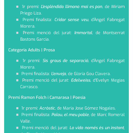
1r premi:
L'esplèndida llimona mai es pon
, de Miriam
Priego Liza.
Premi finalista:
Cridar sense veu
, d'Àngel Fabregat
Morera.
Premi menció del jurat:
Immortal
, de Montserrat
Bastons Garcia.
Categoria Adults | Prosa
1r premi:
Sis graus de separació
, d'Àngel Fabregat
Morera.
Premi finalista:
L'enveja
, de Gloria Gou Clavera.
Premi menció del jurat:
Edelweiss
, d'Evelyn Megias
Carrasco.
Premi Ramon Folch i Camarasa | Poesia
1r premi:
Acròstic
, de Maria Jose Gómez Nogales.
Premi finalista:
Palau, el meu poble
, de Marc Romeral
Valle.
Premi menció del jurat:
La vida només és un instant
,