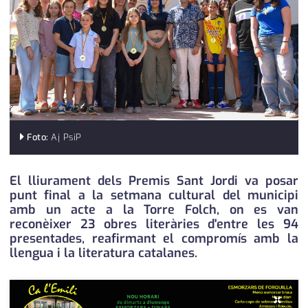
medi ambient
calendari
opinió
política
promo serveis
reportatge
Foto:
Aj PsiP
salut
El lliurament dels Premis Sant Jordi va posar
serveis
punt final a la setmana cultural del municipi
amb un acte a la Torre Folch, on es van
societat
reconèixer 23 obres literàries d'entre les 94
presentades, reafirmant el compromís amb la
successos
llengua i la literatura catalanes.
urbanisme
×
editorial