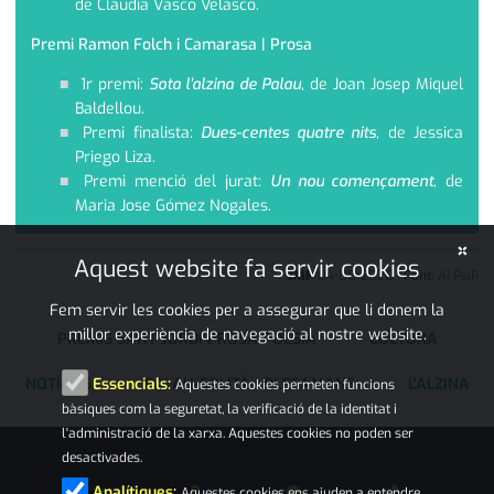
de Claudia Vasco Velasco.
Premi Ramon Folch i Camarasa | Prosa
1r premi:
Sota l'alzina de Palau
, de Joan Josep Miquel
Baldellou.
Premi finalista:
Dues-centes quatre nits
, de Jessica
Priego Liza.
Premi menció del jurat:
Un nou començament
, de
Maria Jose Gómez Nogales.
×
Aquest website fa servir cookies
JMP
04
•
05
•
2026
|
Font:
Aj PsiP
Fem servir les cookies per a assegurar que li donem la
millor experiència de navegació al nostre website.
PREMIS SANT JORDI PROSA POESIA
CULTURA
NOTÍCIES
PALAU-SOLITÀ I PLEGAMANS
L'ALZINA
Essencials:
Aquestes cookies permeten funcions
bàsiques com la seguretat, la verificació de la identitat i
l'administració de la xarxa. Aquestes cookies no poden ser
desactivades.
Analítiques:
Aquestes cookies ens ajuden a entendre