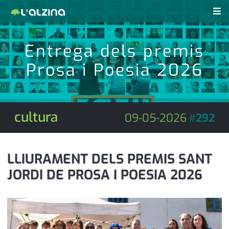
notícies
Entrega dels premis
últimes notícies
Prosa i Poesia 2026
revistes pdf
activitats
anunciants
agenda
cultura
09-05-2026
#
292
subscripció
cultura
d'interès
economia
LLIURAMENT DELS PREMIS SANT
JORDI DE PROSA I POESIA 2026
empresa
contacte
entrevista
farmàcies
telèfons
esports