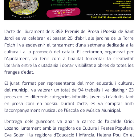
L'acte de lliurament dels
35è Premis de Prosa i Poesia de Sant
Jordi
es va celebrar el passat 25 d'abril als jardins de la Torre
Folch i va esdevenir el tancament d'una setmana dedicada a la
cultura i a la promoció del català. El certamen, organitzat per
l'Ajuntament, va tenir com a finalitat fomentar la creativitat
literària entre la ciutadania i donar visibilitat a obres de totes les
franges d'edat.
El jurat, format per representants del món educatiu i cultural
del municipi, va valorar un total de 94 treballs i va distingir 23
peces en les diferents categories infantils, juvenils i d'adults, tant
en prosa com en poesia. Durant l'acte, es va comptar amb
l'acompanyament musical de l'Escola de Música Municipal.
L'entrega dels guardons va anar a càrrec de l'alcalde Oriol
Lozano, juntament amb la regidora de Cultura i Festes Populars,
Eva Soler, i la regidora d'Educació i Infància, Helena Pou. En el