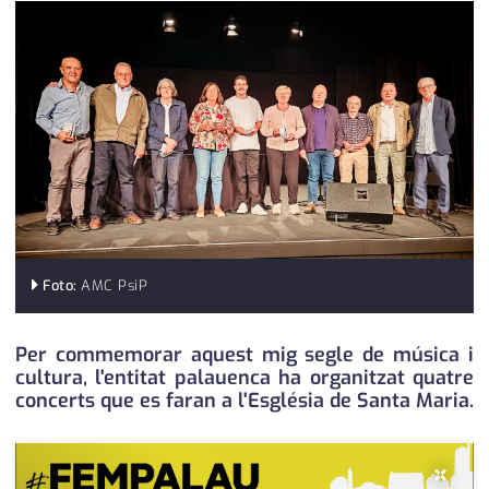
medi ambient
calendari
opinió
política
promo serveis
reportatge
salut
Foto:
AMC PsiP
serveis
societat
Per commemorar aquest mig segle de música i
cultura, l'entitat palauenca ha organitzat quatre
successos
concerts que es faran a l'Església de Santa Maria.
urbanisme
×
editorial