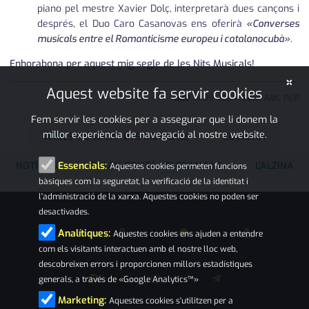
piano pel mestre Xavier Dolç, interpretarà dues cançons i
després, el Duo Caro Casanovas ens oferirà
«Converses
musicals entre el Romanticisme europeu i catalanocubà»
.
Enhorabona per aquest mig segle de les Nits Musicals!
×
Aquest website fa servir cookies
JMP
14
•
09
•
2024
|
Font:
AMC PsiP
Fem servir les cookies per a assegurar que li donem la
millor experiència de navegació al nostre website.
AMICS MÚSSICA NITS MUSICALS
CULTURA
NOTÍCIES
PALAU-SOLITÀ I PLEGAMANS
L'ALZINA
Essencials:
Aquestes cookies permeten funcions
bàsiques com la seguretat, la verificació de la identitat i
l'administració de la xarxa. Aquestes cookies no poden ser
desactivades.
Analítiques:
Aquestes cookies ens ajuden a entendre
com els visitants interactuen amb el nostre lloc web,
descobreixen errors i proporcionen millors estadístiques
generals, a través de «Google Analytics™»
Marketing:
Aquestes cookies s'utilitzen per a