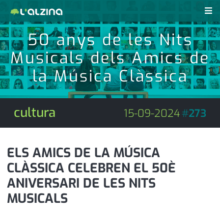
50 anys de les Nits
notícies
Musicals dels Amics de
últimes notícies
revistes pdf
la Música Clàssica
activitats
anunciants
agenda
cultura
15-09-2024
#
273
subscripció
cultura
d'interès
economia
ELS AMICS DE LA MÚSICA
CLÀSSICA CELEBREN EL 50È
empresa
contacte
ANIVERSARI DE LES NITS
entrevista
farmàcies
MUSICALS
telèfons
esports