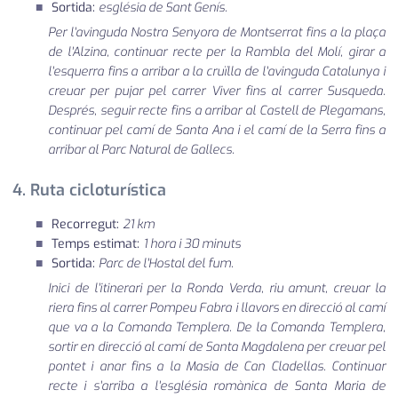
Sortida:
església de Sant Genís.
Per l'avinguda Nostra Senyora de Montserrat fins a la plaça
de l'Alzina, continuar recte per la Rambla del Molí, girar a
l'esquerra fins a arribar a la cruïlla de l'avinguda Catalunya i
creuar per pujar pel carrer Viver fins al carrer Susqueda.
Després, seguir recte fins a arribar al Castell de Plegamans,
continuar pel camí de Santa Ana i el camí de la Serra fins a
arribar al Parc Natural de Gallecs.
4. Ruta cicloturística
Recorregut:
21 km
Temps estimat:
1 hora i 30 minuts
Sortida:
Parc de l'Hostal del fum.
Inici de l'itinerari per la Ronda Verda, riu amunt, creuar la
riera fins al carrer Pompeu Fabra i llavors en direcció al camí
que va a la Comanda Templera. De la Comanda Templera,
sortir en direcció al camí de Santa Magdalena per creuar pel
pontet i anar fins a la Masia de Can Cladellas. Continuar
recte i s'arriba a l'església romànica de Santa Maria de