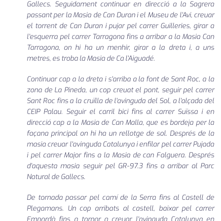
Gallecs. Seguidament continuar en direcció a la Sagrera
passant per la Masia de Can Duran i el Museu de l'Avi, creuar
el torrent de Can Duran i pujar pel carrer Guilleries, girar a
l'esquerra pel carrer Tarragona fins a arribar a la Masia Can
Tarragona, on hi ha un menhir, girar a la dreta i, a uns
metres, es troba la Masia de Ca l'Aiguadé.
Continuar cap a la dreta i s'arriba a la font de Sant Roc, a la
zona de La Pineda, un cop creuat el pont, seguir pel carrer
Sant Roc fins a la cruïlla de l'avinguda del Sol, a l'alçada del
CEIP Palau. Seguir el carril bici fins al carrer Suïssa i en
direcció cap a la Masia de Can Malla, que es bordeja per la
façana principal on hi ha un rellotge de sol. Després de la
masia creuar l'avinguda Catalunya i enfilar pel carrer Pujada
i pel carrer Major fins a la Masia de can Falguera. Després
d'aquesta masia seguir pel GR-97.3 fins a arribar al Parc
Natural de Gallecs.
De tornada passar pel camí de la Serra fins al Castell de
Plegamans. Un cop arribats al castell, baixar pel carrer
Empordà fins a tornar a creuar l'avinguda Catalunya en