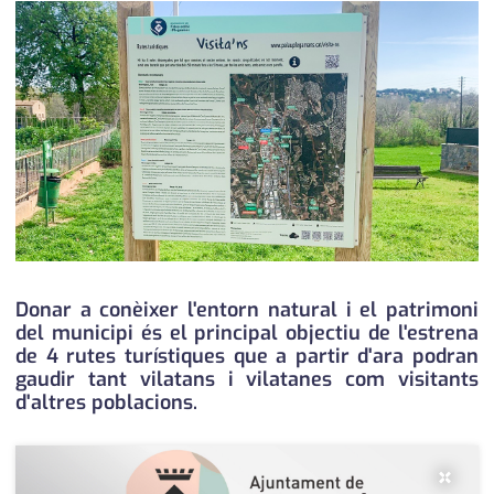
medi ambient
calendari
opinió
política
promo serveis
reportatge
salut
serveis
Donar a conèixer l'entorn natural i el patrimoni
del municipi és el principal objectiu de l'estrena
societat
de 4 rutes turístiques que a partir d'ara podran
gaudir tant vilatans i vilatanes com visitants
successos
d'altres poblacions.
urbanisme
×
editorial