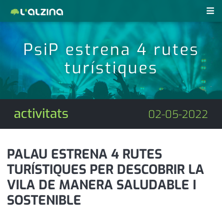
notícies
PsiP estrena 4 rutes
últimes notícies
turístiques
revistes pdf
activitats
anunciants
agenda
activitats
02-05-2022
subscripció
cultura
d'interès
economia
PALAU ESTRENA 4 RUTES
TURÍSTIQUES PER DESCOBRIR LA
empresa
contacte
VILA DE MANERA SALUDABLE I
entrevista
farmàcies
SOSTENIBLE
telèfons
esports