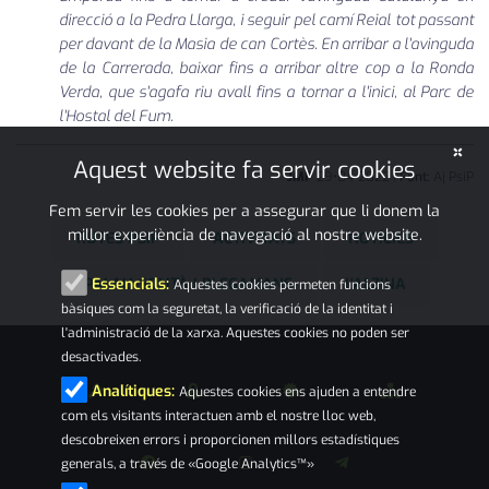
direcció a la Pedra Llarga, i seguir pel camí Reial tot passant
per davant de la Masia de can Cortès. En arribar a l'avinguda
de la Carrerada, baixar fins a arribar altre cop a la Ronda
Verda, que s'agafa riu avall fins a tornar a l'inici, al Parc de
l'Hostal del Fum.
×
Aquest website fa servir cookies
JMP
29
•
04
•
2022
|
Font:
Aj PsiP
Fem servir les cookies per a assegurar que li donem la
millor experiència de navegació al nostre website.
RUTES PSIP
ACTIVITATS
NOTÍCIES
PALAU-SOLITÀ I PLEGAMANS
L'ALZINA
Essencials:
Aquestes cookies permeten funcions
bàsiques com la seguretat, la verificació de la identitat i
l'administració de la xarxa. Aquestes cookies no poden ser
desactivades.
Analítiques:
Aquestes cookies ens ajuden a entendre
com els visitants interactuen amb el nostre lloc web,
descobreixen errors i proporcionen millors estadístiques
generals, a través de «Google Analytics™»