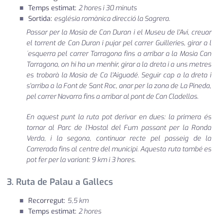
Temps estimat:
2 hores i 30 minuts
Sortida:
església romànica direcció la Sagrera.
Passar per la Masia de Can Duran i el Museu de l'Avi, creuar
el torrent de Can Duran i pujar pel carrer Guilleries, girar a l
´esquerra pel carrer Tarragona fins a arribar a la Masia Can
Tarragona, on hi ha un menhir, girar a la dreta i a uns metres
es trobarà la Masia de Ca l'Aiguadé. Seguir cap a la dreta i
s'arriba a la Font de Sant Roc, anar per la zona de La Pineda,
pel carrer Navarra fins a arribar al pont de Can Cladellas.
En aquest punt la ruta pot derivar en dues: la primera és
tornar al Parc de l'Hostal del Fum passant per la Ronda
Verda, i la segona, continuar recte pel passeig de la
Carrerada fins al centre del municipi. Aquesta ruta també es
pot fer per la variant: 9 km i 3 hores.
3. Ruta de Palau a Gallecs
Recorregut:
5,5 km
Temps estimat:
2 hores