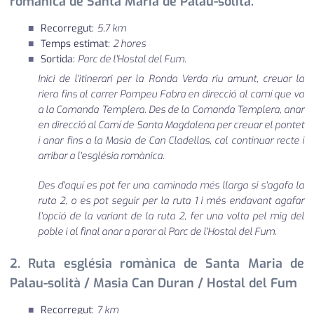
romànica de Santa Maria de Palau-solità.
Recorregut:
5,7 km
Temps estimat:
2 hores
Sortida:
Parc de l'Hostal del Fum.
Inici de l'itinerari per la Ronda Verda riu amunt, creuar la
riera fins al carrer Pompeu Fabra en direcció al camí que va
a la Comanda Templera. Des de la Comanda Templera, anar
en direcció al Camí de Santa Magdalena per creuar el pontet
i anar fins a la Masia de Can Cladellas, cal continuar recte i
arribar a l'església romànica.
Des d'aquí es pot fer una caminada més llarga si s'agafa la
ruta 2, o es pot seguir per la ruta 1 i més endavant agafar
l'opció de la variant de la ruta 2, fer una volta pel mig del
poble i al final anar a parar al Parc de l'Hostal del Fum.
2. Ruta església romànica de Santa Maria de
Palau-solità / Masia Can Duran / Hostal del Fum
Recorregut:
7 km