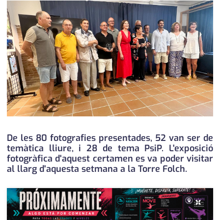
medi ambient
calendari
opinió
política
promo serveis
reportatge
salut
serveis
De les 80 fotografies presentades, 52 van ser de
temàtica lliure, i 28 de tema PsiP. L'exposició
societat
fotogràfica d'aquest certamen es va poder visitar
al llarg d'aquesta setmana a la Torre Folch.
successos
urbanisme
×
editorial