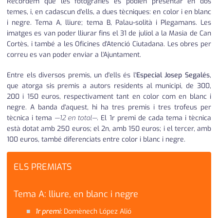
Recordem que les fotografies es podien presentar en dos
temes, i, en cadascun d'ells, a dues tècniques: en color i en blanc
i negre. Tema A, lliure; tema B, Palau-solità i Plegamans. Les
imatges es van poder lliurar fins el 31 de juliol a la Masia de Can
Cortès, i també a les Oficines d'Atenció Ciutadana. Les obres per
correu es van poder enviar a l'Ajuntament.
Entre els diversos premis, un d'ells és l'
Especial Josep Segalés
,
que atorga sis premis a autors residents al municipi, de 300,
200 i 150 euros, respectivament tant en color com en blanc i
negre. A banda d'aquest, hi ha tres premis i tres trofeus per
tècnica i tema
—12 en total—
. El 1r premi de cada tema i tècnica
està dotat amb 250 euros; el 2n, amb 150 euros; i el tercer, amb
100 euros, també diferenciats entre color i blanc i negre.
ELS PREMIATS
Tema A: lliure, en blanc i negre
1r premi:
Domènech López Alió