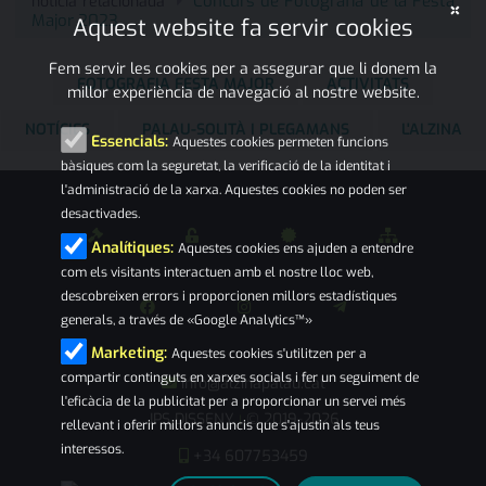
Concurs de Fotografia de la Festa
notícia relacionada
×
Major 2023
Aquest website fa servir cookies
Fem servir les cookies per a assegurar que li donem la
FOTOGRAFIA FESTA MAJOR
ACTIVITATS
millor experiència de navegació al nostre website.
NOTÍCIES
PALAU-SOLITÀ I PLEGAMANS
L'ALZINA
Essencials:
Aquestes cookies permeten funcions
bàsiques com la seguretat, la verificació de la identitat i
l'administració de la xarxa. Aquestes cookies no poden ser
desactivades.
Analítiques:
Aquestes cookies ens ajuden a entendre
com els visitants interactuen amb el nostre lloc web,
descobreixen errors i proporcionen millors estadístiques
generals, a través de «Google Analytics™»
Marketing:
Aquestes cookies s'utilitzen per a
compartir continguts en xarxes socials i fer un seguiment de
info@alzinapalau.cat
l'eficàcia de la publicitat per a proporcionar un servei més
JPS DISSENY
© 2019-2026
|
rellevant i oferir millors anuncis que s'ajustin als teus
interessos.
+34 607753459