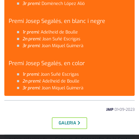
3r premi:
Domènech López Alió
Premi Josep Segalés, en blanc i negre
1r premi:
Adelheid de Boulle
2n premi:
Joan Suñé Escrigas
3r premi:
Joan Miquel Guimerà
Premi Josep Segalés, en color
1r premi:
Joan Suñé Escrigas
2n premi:
Adelheid de Boulle
3r premi:
Joan Miquel Guimerà
JMP
01
•
09
•
2023
GALERIA