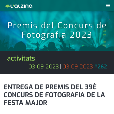
notícies
Premis del Concurs de
últimes notícies
Fotografia 2023
revistes pdf
activitats
anunciants
agenda
activitats
subscripció
cultura
03-09-2023
|
03-09-2023
#
262
d'interès
economia
ENTREGA DE PREMIS DEL 39È
empresa
contacte
CONCURS DE FOTOGRAFIA DE LA
entrevista
farmàcies
FESTA MAJOR
telèfons
esports