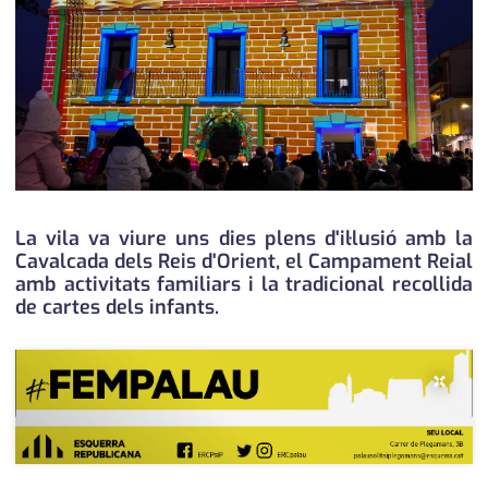
medi ambient
calendari
opinió
política
promo serveis
reportatge
La vila va viure uns dies plens d'il·lusió amb la
salut
Cavalcada dels Reis d'Orient, el Campament Reial
amb activitats familiars i la tradicional recollida
serveis
de cartes dels infants.
societat
×
successos
urbanisme
editorial