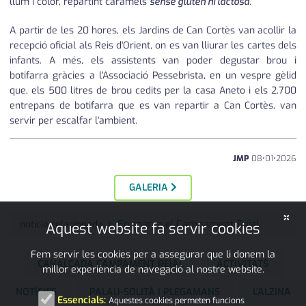
llum i color, repartint caramels
sense gluten ni lactosa
.
A partir de les 20 hores, els Jardins de Can Cortès van acollir la
recepció oficial als Reis d'Orient, on es van lliurar les cartes dels
infants. A més, els assistents van poder degustar brou i
botifarra gràcies a l'Associació Pessebrista, en un vespre gèlid
que, els 500 litres de brou cedits per la casa Aneto i els 2.700
entrepans de botifarra que es van repartir a Can Cortès, van
servir per escalfar l'ambient.
JMP
08
•
01
•
2026
GALERIA
×
En marxa el Campament Reial
notícia relacionada
Aquest website fa servir cookies
Fem servir les cookies per a assegurar que li donem la
CAVALCADA CAMPAMENT REIAL
ACTIVITATS
millor experiència de navegació al nostre website.
NOTÍCIES
PALAU-SOLITÀ I PLEGAMANS
L'ALZINA
Essencials:
Aquestes cookies permeten funcions