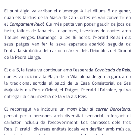
El punt àlgid va arribar el diumenge 4 i el dilluns 5 de gener,
quan els Jardins de la Masia de Can Cortès es van convertir en
el
Campament Reial
. Els més petits van poder gaudir de jocs de
fusta, tallers de fanalets i espelmes, i sessions de contes amb
Titelles Vergés. Diumenge, a les 18 hores, l'Herald Reial i els
seus patges van fer la seva esperada aparició, seguida de
l'entrada simbòlica del carbó a càrrec dels Deixebles del Dimoni
de la Pedra Llarga.
El dia 5, la festa va continuar amb l'esperada
Cavalcada de Reis
,
que es va inciciar a la Plaça de la Vila, plena de gom a gom, amb
la tradicional sortida al balcó de la Casa Consistorial de Ses
Majestats els Reis d'Orient, el Patges, l'Herald i l'alcalde, qui va
entregar la clau mestra de la vila als Reis.
El recorregut va incloure un
tram blau al carrer Barcelona
,
pensat per a persones amb diversitat sensorial, reforçant el
caràcter inclusiu de l'esdeveniment. Les carrosses dels tres
Reis, l'Herald i diverses entitats locals van desfilar amb música,