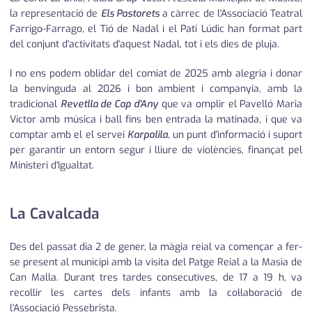
la representació de
Els Pastorets
a càrrec de l'Associació Teatral
Farrigo-Farrago, el Tió de Nadal i el Pati Lúdic han format part
del conjunt d'activitats d'aquest Nadal, tot i els dies de pluja.
I no ens podem oblidar del comiat de 2025 amb alegria i donar
la benvinguda al 2026 i bon ambient i companyia, amb la
tradicional
Revetlla de Cap d'Any
que va omplir el Pavelló Maria
Víctor amb música i ball fins ben entrada la matinada, i que va
comptar amb el el servei
Karpalila
, un punt d'informació i suport
per garantir un entorn segur i lliure de violències, finançat pel
Ministeri d'Igualtat.
La Cavalcada
Des del passat dia 2 de gener, la màgia reial va començar a fer-
se present al municipi amb la visita del Patge Reial a la Masia de
Can Malla. Durant tres tardes consecutives, de 17 a 19 h, va
recollir les cartes dels infants amb la col·laboració de
l'Associació Pessebrista.