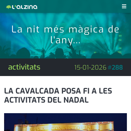
notícies
La nit més màgica de
últimes notícies
l'any...
revistes pdf
activitats
anunciants
agenda
activitats
15-01-2026
#
288
subscripció
cultura
d'interès
economia
LA CAVALCADA POSA FI A LES
ACTIVITATS DEL NADAL
empresa
contacte
entrevista
farmàcies
telèfons
esports