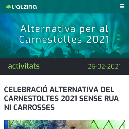
notícies
Alternativa per al
últimes notícies
Carnestoltes 2021
revistes pdf
activitats
anunciants
agenda
activitats
26-02-2021
subscripció
cultura
d'interès
economia
CELEBRACIÓ ALTERNATIVA DEL
CARNESTOLTES 2021 SENSE RUA
empresa
contacte
NI CARROSSES
entrevista
farmàcies
telèfons
esports