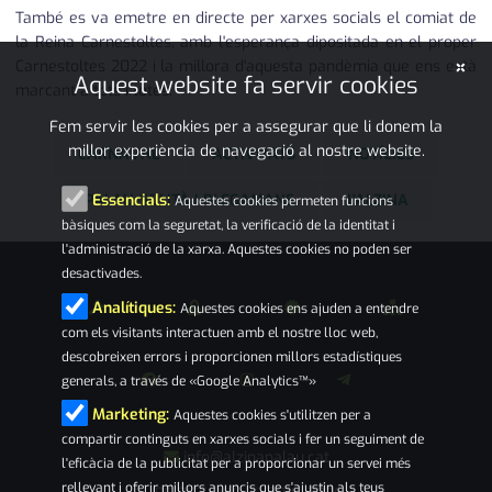
També es va emetre en directe per xarxes socials el comiat de
la Reina Carnestoltes, amb l'esperança dipositada en el proper
×
Carnestoltes 2022 i la millora d'aquesta pandèmia que ens està
Aquest website fa servir cookies
marcant a tots i totes.
Fem servir les cookies per a assegurar que li donem la
millor experiència de navegació al nostre website.
CARNAVAL
ACTIVITATS
NOTÍCIES
PALAU-SOLITÀ I PLEGAMANS
L'ALZINA
Essencials:
Aquestes cookies permeten funcions
bàsiques com la seguretat, la verificació de la identitat i
l'administració de la xarxa. Aquestes cookies no poden ser
desactivades.
Analítiques:
Aquestes cookies ens ajuden a entendre
com els visitants interactuen amb el nostre lloc web,
descobreixen errors i proporcionen millors estadístiques
generals, a través de «Google Analytics™»
Marketing:
Aquestes cookies s'utilitzen per a
compartir continguts en xarxes socials i fer un seguiment de
info@alzinapalau.cat
l'eficàcia de la publicitat per a proporcionar un servei més
rellevant i oferir millors anuncis que s'ajustin als teus