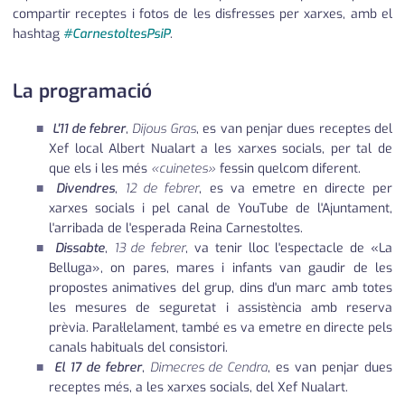
compartir receptes i fotos de les disfresses per xarxes, amb el
hashtag
#CarnestoltesPsiP
.
La programació
L'11 de febrer
,
Dijous Gras
, es van penjar dues receptes del
Xef local Albert Nualart a les xarxes socials, per tal de
que els i les més
«cuinetes»
fessin quelcom diferent.
Divendres
,
12 de febrer
, es va emetre en directe per
xarxes socials i pel canal de YouTube de l'Ajuntament,
l'arribada de l'esperada Reina Carnestoltes.
Dissabte
,
13 de febrer
, va tenir lloc l'espectacle de «La
Belluga», on pares, mares i infants van gaudir de les
propostes animatives del grup, dins d'un marc amb totes
les mesures de seguretat i assistència amb reserva
prèvia. Paral·lelament, també es va emetre en directe pels
canals habituals del consistori.
El 17 de febrer
,
Dimecres de Cendra
, es van penjar dues
receptes més, a les xarxes socials, del Xef Nualart.