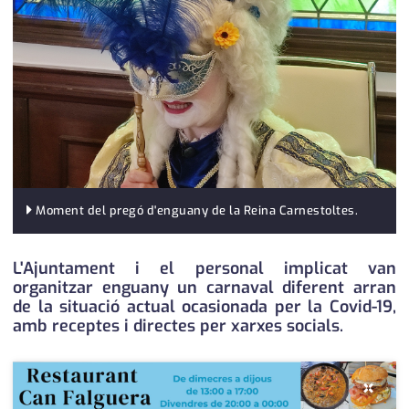
medi ambient
calendari
opinió
política
promo serveis
reportatge
salut
Moment del pregó d'enguany de la Reina Carnestoltes.
serveis
L'Ajuntament i el personal implicat van
organitzar enguany un carnaval diferent arran
societat
de la situació actual ocasionada per la Covid-19,
amb receptes i directes per xarxes socials.
successos
urbanisme
×
editorial