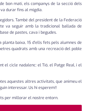
e bon matí, els companys de la secció dels
 va durar fins al migdia.
regidors. També del president de la Federació
cte va seguir amb la tradicional ballada de
base de pastes, cava i begudes.
planta baixa, 15 d'ells fets pels alumnes de
 metres quadrats amb una recreació del poble
l cicle nadalenc: el Tió, el Patge Real, i el
tes aquestes altres activitats, que animeu el
uguin interessar. Us hi esperem!!
s per millorar el nostre entorn.