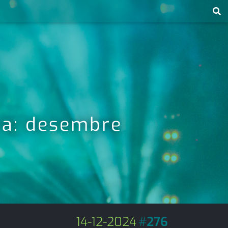
sta: desembre
14-12-2024
#
276