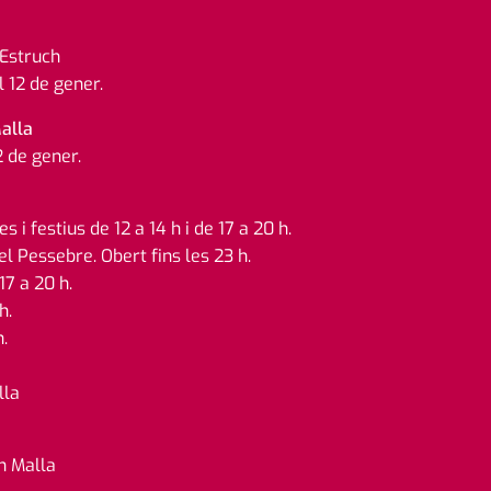
'Estruch
l 12 de gener.
alla
2 de gener.
 i festius de 12 a 14 h i de 17 a 20 h.
l Pessebre. Obert fins les 23 h.
17 a 20 h.
h.
.
lla
an Malla