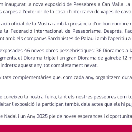
inaugurat la nova exposició de Pessebres a Can Malla. Ja d
s carpes a l'exterior de la casa i l'intercanvi de xapes de cava
uració oficial de la Mostra amb la presència d'un bon nombre 
e la Federació Internacional de Pessebrisme. Després, l'a
 amb els companys Sardanistes de Palau i amb l'aperitiu a 
 exposades 46 noves obres pessebrístiques: 36 Diorames a la 
ragments, el Diorama triple i un gran Diorama de gairebé 12
s indrets: aquest any, tot completament nevat.
vitats complementàries que, com cada any, organitzem durant e
e coneixeu la nostra feina, tant els nostres pessebres com to
sitar l'exposició i a participar, també, dels actes que els hi p
e Nadal i un Any 2025 ple de noves esperances i d'oportunitat