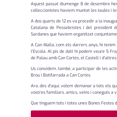
Aquest passat diumenge 8 de desembre hem 
col·leccionistes havíem muntat les taules i le
A dos quarts de 12 es va procedir a la inaug
Catalana de Pessebristes i del president d
Sardanes que havíem organitzat conjuntament
A Can Malla, com els darrers anys, hi tenim
l'Escola. Al pis de dalt hi podem veure 5 F
de Palau amb Can Cortés, el Castell i d'altre
Us convidem, també, a participar de les acti
Brou i Botifarrada a Can Cortès.
Ara, des d'aquí, volem demanar a tots els qu
vostres familiars, amics, veïns i coneguts a vi
Que tinguem tots i totes unes Bones Festes d