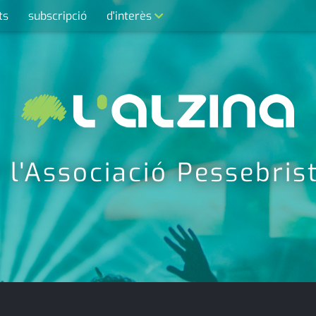
ts
subscripció
d'interès
contacte
farmàcies
telèfons
calendari
e l'Associació Pessebri