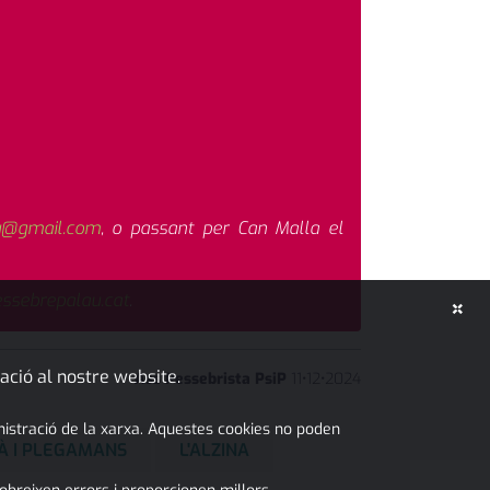
u@gmail.com
, o passant per Can Malla el
ssebrepalau.cat
.
×
ació al nostre website.
Ass Pessebrista PsiP
11
•
12
•
2024
inistració de la xarxa. Aquestes cookies no poden
À I PLEGAMANS
L'ALZINA