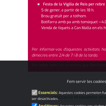
Festa de la Vigília de Reis per rebr
5 de gener, a partir de les 18 h.
Brou gratuït per a tothom.
Botifarra amb pa amb tomàquet —4,
Venda de tiquets a Can Malla en els ho
Per informar-vos d'aquestes activitats h
dimecres entre 2/4 de 7 i 8 de la tarda.
Per saber totes les activitats que fem hab
Fem servir les cookies
Essencials:
Aquestes cookies permeten funci
ASSOCIACIÓ PESSEBRISTA DE
ser desactivades.
Analítiques: