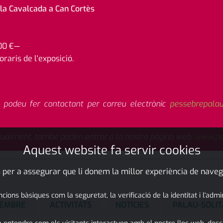
e la Cavalcada a Can Cortès
00 €—
raris de l'exposició.
o podeu fer contactant per correu electrònic
pessebrepala
itualment, també poden entrar a la nostra pàgina web:
www.pe
Aquest website fa servir cookies
 per a assegurar que li donem la millor experiència de naveg
ons bàsiques com la seguretat, la verificació de la identitat i l'adm
SEMBRE
ACTIVITATS
NOTÍCIES
PALAU-SOLIT