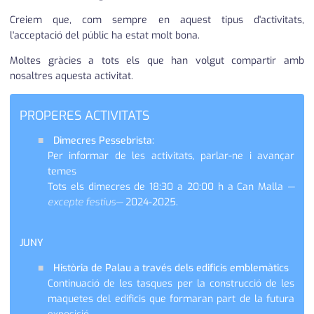
Creiem que, com sempre en aquest tipus d'activitats,
l'acceptació del públic ha estat molt bona.
Moltes gràcies a tots els que han volgut compartir amb
nosaltres aquesta activitat.
PROPERES ACTIVITATS
Dimecres Pessebrista:
Per informar de les activitats, parlar-ne i avançar
temes
Tots els dimecres de 18:30 a 20:00 h a Can Malla
—
excepte festius—
2024-2025.
JUNY
Història de Palau a través dels edificis emblemàtics
Continuació de les tasques per la construcció de les
maquetes del edificis que formaran part de la futura