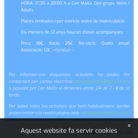
HORA: 17:30 a 20:00 h a Can Malla. Dos grups: Nens i
Adults.
Places limitades i per estricte ordre de matriculació.
Els menors de 12 anys hauran d'anar acompanyats.
Preu: 18€, Socis; 25€, No-socis; Quota anual
Associació: 12€
—familiar—
Per informar-vos d'aquestes activitats ho podeu fer
contactant per correu electrònic
pessebrepalau@gmail.com
,
o passant per Can Malla el dimecres entre 2/4 de 7 i 8 de la
tarda.
Per saber totes les activitats que fem habitualment, també
poden entrar a la nostra pàgina web:
www.pessebrepalau.cat
.
×
Aquest website fa servir cookies
Ass Pessebrista PsiP
07
•
06
•
2024