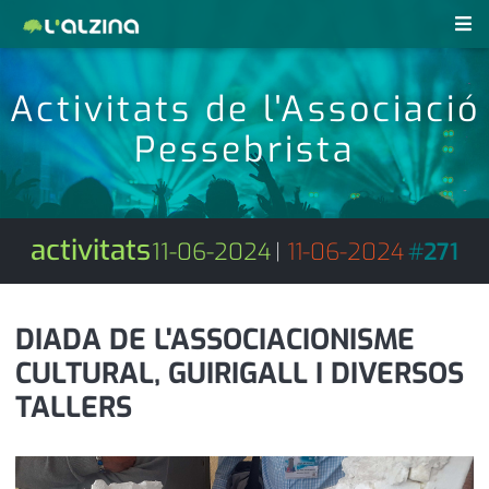
notícies
Activitats de l'Associació
últimes notícies
Pessebrista
revistes pdf
activitats
anunciants
agenda
activitats
11-06-2024
|
11-06-2024
#
271
subscripció
cultura
d'interès
economia
DIADA DE L'ASSOCIACIONISME
CULTURAL, GUIRIGALL I DIVERSOS
empresa
contacte
TALLERS
entrevista
farmàcies
telèfons
esports