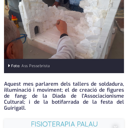
medi ambient
calendari
opinió
política
promo serveis
reportatge
salut
Foto:
Ass Pessebrista
serveis
Aquest mes parlarem dels tallers de soldadura,
il·luminació i moviment; el de creació de figures
societat
de fang; de la Diada de l'Associacionisme
Cultural; i de la botifarrada de la festa del
successos
Guirigall.
urbanisme
×
editorial