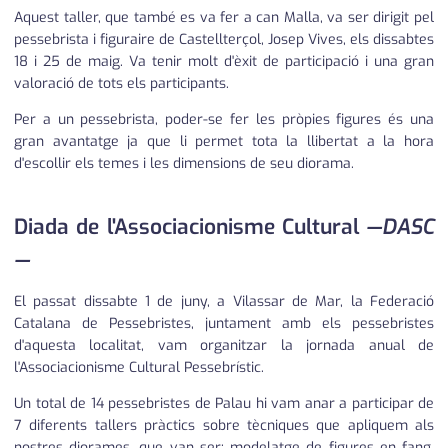
Aquest taller, que també es va fer a can Malla, va ser dirigit pel
pessebrista i figuraire de Castellterçol, Josep Vives, els dissabtes
18 i 25 de maig. Va tenir molt d'èxit de participació i una gran
valoració de tots els participants.
Per a un pessebrista, poder-se fer les pròpies figures és una
gran avantatge ja que li permet tota la llibertat a la hora
d'escollir els temes i les dimensions de seu diorama.
Diada de l'Associacionisme Cultural
—DASC
—
El passat dissabte 1 de juny, a Vilassar de Mar, la Federació
Catalana de Pessebristes, juntament amb els pessebristes
d'aquesta localitat, vam organitzar la jornada anual de
l'Associacionisme Cultural Pessebrístic.
Un total de 14 pessebristes de Palau hi vam anar a participar de
7 diferents tallers pràctics sobre tècniques que apliquem als
nostres diorames, que van ser: modelatge de figures en fang,