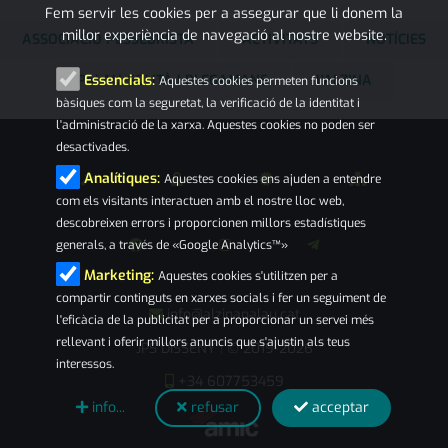
Fem servir les cookies per a assegurar que li donem la
millor experiència de navegació al nostre website.
ASSOCIACIÓ PESSEBRISTA
ACTIVITATS
NOTÍCIES
PALAU-SOLITÀ I PLEGAMANS
L'ALZINA
Essencials:
Aquestes cookies permeten funcions
bàsiques com la seguretat, la verificació de la identitat i
l'administració de la xarxa. Aquestes cookies no poden ser
desactivades.
Analítiques:
Aquestes cookies ens ajuden a entendre
com els visitants interactuen amb el nostre lloc web,
descobreixen errors i proporcionen millors estadístiques
generals, a través de «Google Analytics™»
Marketing:
Aquestes cookies s'utilitzen per a
compartir continguts en xarxes socials i fer un seguiment de
info@alzinapalau.cat
l'eficàcia de la publicitat per a proporcionar un servei més
rellevant i oferir millors anuncis que s'ajustin als teus
JPS DISSENY
© 2019-2026
|
interessos.
+34 607753459
info...
refusar
acceptar