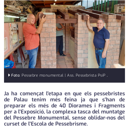
medi ambient
calendari
opinió
política
promo serveis
reportatge
salut
Foto:
Pessebre monumental | Ass. Pessebrista PsiP
.
serveis
societat
Ja ha començat l'etapa en que els pessebristes
de Palau tenim més feina ja que s'han de
successos
preparar els més de 40 Diorames i Fragments
per a l'Exposició, la complexa tasca del muntatge
urbanisme
del Pessebre Monumental, sense oblidar-nos del
curset de l'Escola de Pessebrisme.
editorial