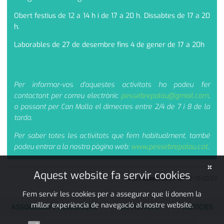
Obert festius de 12 a 14 h i de 17 a 20 h. Dissabtes de 17 a 20
h.
Laborables de 27 de desembre fins 4 de gener de 17 a 20h
Per informar-vos d'aquestes activitats ho podeu fer
contactant per correu electrònic
pessebrepalau@gmail.com
,
o passant per Can Malla el dimecres entre 2/4 de 7 i 8 de la
tarda.
Per saber totes les activitats que fem habitualment, també
podeu entrar a la nostra pàgina web:
www.pessebrepalau.cat
.
×
Aquest website fa servir cookies
Ass Pessebrista PsiP
12
•
10
•
2023
Fem servir les cookies per a assegurar que li donem la
millor experiència de navegació al nostre website.
ASSOCIACIÓ PESSEBRISTA
ACTIVITATS
NOTÍCIES