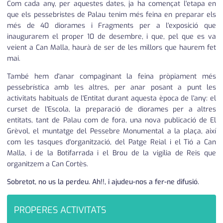
Com cada any, per aquestes dates, ja ha començat l'etapa en
que els pessebristes de Palau tenim més feina en preparar els
més de 40 diorames i Fragments per a l'exposició que
inaugurarem el proper 10 de desembre, i que, pel que es va
veient a Can Malla, haurà de ser de les millors que haurem fet
mai.
També hem d'anar compaginant la feina pròpiament més
pessebrística amb les altres, per anar posant a punt les
activitats habituals de l'Entitat durant aquesta època de l'any: el
curset de l'Escola, la preparació de diorames per a altres
entitats, tant de Palau com de fora, una nova publicació de El
Grèvol, el muntatge del Pessebre Monumental a la plaça, així
com les tasques d'organització, del Patge Reial i el Tió a Can
Malla, i de la Botifarrada i el Brou de la vigília de Reis que
organitzem a Can Cortès.
Sobretot, no us la perdeu. Ah!!, i ajudeu-nos a fer-ne difusió.
PROPERES ACTIVITATS