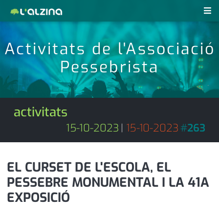
notícies
Activitats de l'Associació
últimes notícies
Pessebrista
revistes pdf
activitats
anunciants
agenda
activitats
subscripció
cultura
15-10-2023
|
15-10-2023
#
263
d'interès
economia
EL CURSET DE L'ESCOLA, EL
empresa
contacte
PESSEBRE MONUMENTAL I LA 41A
entrevista
farmàcies
EXPOSICIÓ
telèfons
esports