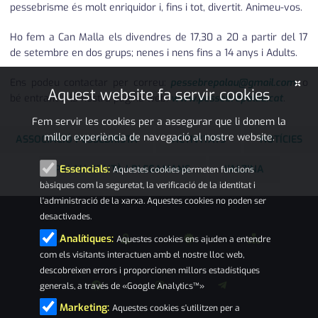
pessebrisme és molt enriquidor i, fins i tot, divertit. Animeu-vos.
Ho fem a Can Malla els divendres de 17,30 a 20 a partir del 17
de setembre en dos grups; nenes i nens fins a 14 anys i Adults.
×
Ens podeu contactar per correu:
pessebrepalau@gmail.com
, o
Aquest website fa servir cookies
bé entrant a la nostra pàgina web:
www.pessebrepalau.cat
.
Fem servir les cookies per a assegurar que li donem la
millor experiència de navegació al nostre website.
ASSOCIACIÓ PESSEBRISTA
ACTIVITATS
NOTÍCIES
PALAU-SOLITÀ I PLEGAMANS
L'ALZINA
Essencials:
Aquestes cookies permeten funcions
bàsiques com la seguretat, la verificació de la identitat i
l'administració de la xarxa. Aquestes cookies no poden ser
desactivades.
Analítiques:
Aquestes cookies ens ajuden a entendre
com els visitants interactuen amb el nostre lloc web,
descobreixen errors i proporcionen millors estadístiques
generals, a través de «Google Analytics™»
Marketing:
Aquestes cookies s'utilitzen per a