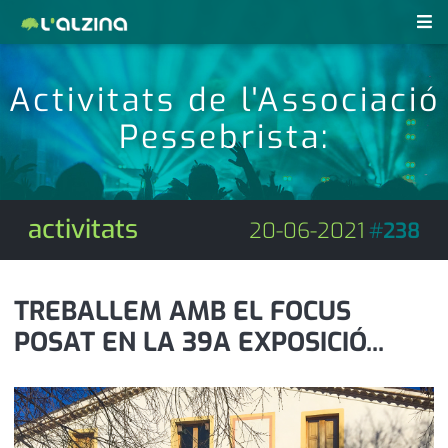
notícies
Activitats de l'Associació
últimes notícies
Pessebrista:
revistes pdf
activitats
anunciants
agenda
activitats
20-06-2021
#
238
subscripció
cultura
d'interès
economia
TREBALLEM AMB EL FOCUS
POSAT EN LA 39A EXPOSICIÓ...
empresa
contacte
entrevista
farmàcies
telèfons
esports