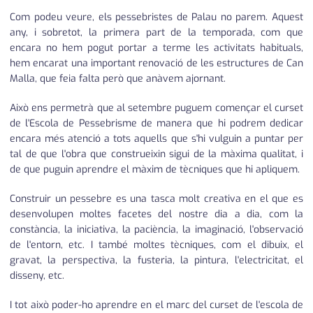
Com podeu veure, els pessebristes de Palau no parem. Aquest
any, i sobretot, la primera part de la temporada, com que
encara no hem pogut portar a terme les activitats habituals,
hem encarat una important renovació de les estructures de Can
Malla, que feia falta però que anàvem ajornant.
Això ens permetrà que al setembre puguem començar el curset
de l'Escola de Pessebrisme de manera que hi podrem dedicar
encara més atenció a tots aquells que s'hi vulguin a puntar per
tal de que l'obra que construeixin sigui de la màxima qualitat, i
de que puguin aprendre el màxim de tècniques que hi apliquem.
Construir un pessebre es una tasca molt creativa en el que es
desenvolupen moltes facetes del nostre dia a dia, com la
constància, la iniciativa, la paciència, la imaginació, l'observació
de l'entorn, etc. I també moltes tècniques, com el dibuix, el
gravat, la perspectiva, la fusteria, la pintura, l'electricitat, el
disseny, etc.
I tot això poder-ho aprendre en el marc del curset de l'escola de