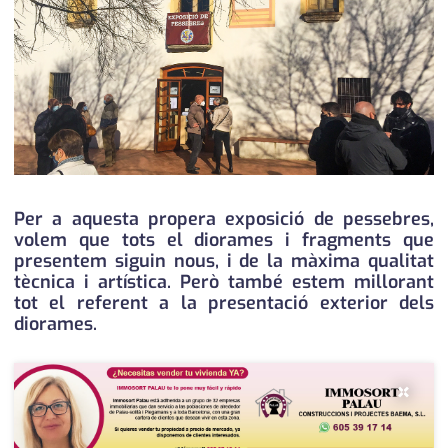
medi ambient
calendari
opinió
política
promo serveis
reportatge
Per a aquesta propera exposició de pessebres,
salut
volem que tots el diorames i fragments que
presentem siguin nous, i de la màxima qualitat
serveis
tècnica i artística. Però també estem millorant
tot el referent a la presentació exterior dels
societat
diorames.
successos
×
urbanisme
editorial